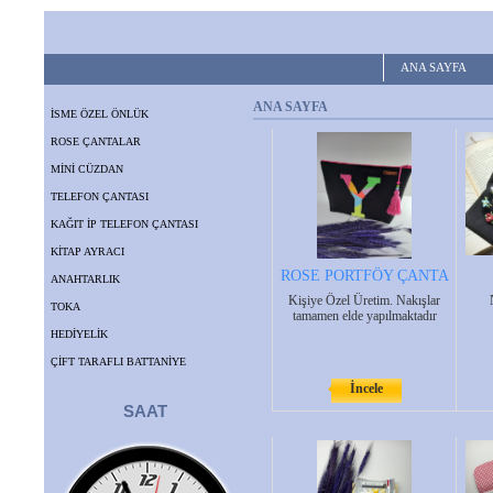
ANA SAYFA
ANA SAYFA
İSME ÖZEL ÖNLÜK
ROSE ÇANTALAR
MİNİ CÜZDAN
TELEFON ÇANTASI
KAĞIT İP TELEFON ÇANTASI
KİTAP AYRACI
ROSE PORTFÖY ÇANTA
ANAHTARLIK
Kişiye Özel Üretim. Nakışlar
TOKA
tamamen elde yapılmaktadır
HEDİYELİK
ÇİFT TARAFLI BATTANİYE
İncele
SAAT