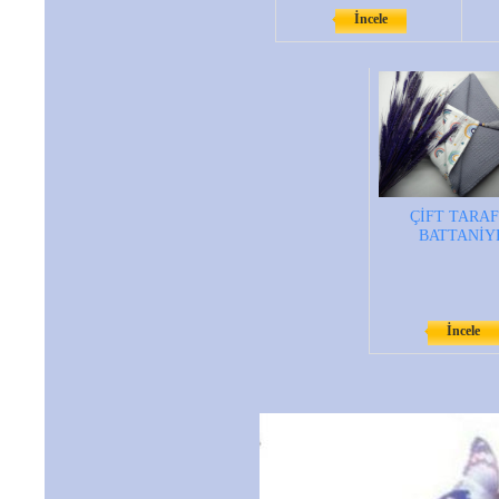
İncele
ÇİFT TARAF
BATTANİY
İncele